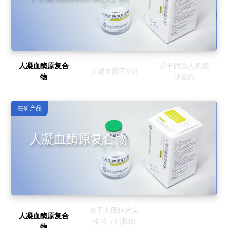
人凝血酶原复合
冻干静注人免疫
人凝血因子VIII
物
球蛋白
在研产品
人凝血酶原复合物
冻干人用狂犬病
人凝血酶原复合
疫苗（鸡胚细
物