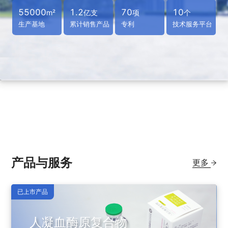
55000
1.2
70
10
m²
亿支
项
个
生产基地
累计销售产品
专利
技术服务平台
产品与服务
更多
已上市产品
人凝血酶原复合物